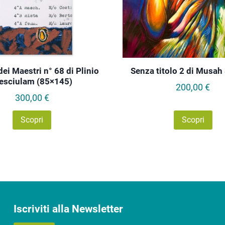
dei Maestri n° 68 di Plinio
Senza titolo 2 di Musah
esciulam (85×145)
200,00
€
300,00
€
Scopri
Scopri
Iscriviti alla Newsletter