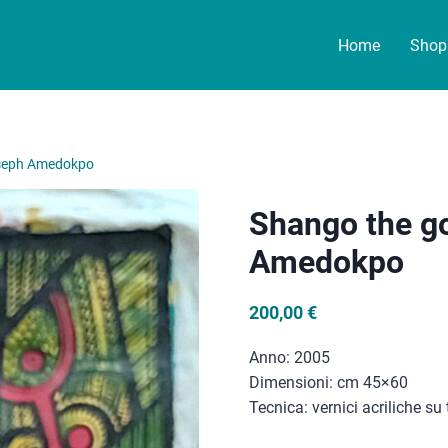
Home
Shop 
oseph Amedokpo
Shango the go
Amedokpo
200,00
€
Anno: 2005
Dimensioni: cm 45×60
Tecnica: vernici acriliche su