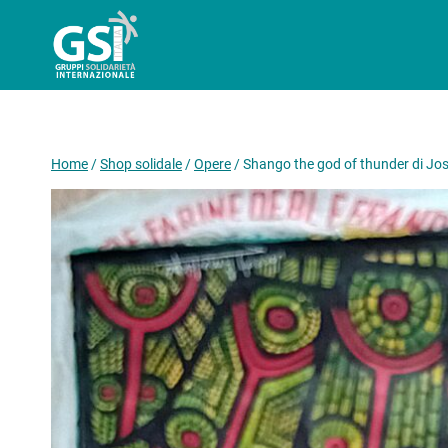
Salta
al
contenuto
Home
/
Shop solidale
/
Opere
/
Shango the god of thunder di J